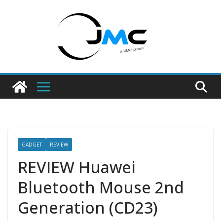
Skip
to
content
GADGET
REVIEW
REVIEW Huawei
Bluetooth Mouse 2nd
Generation (CD23)