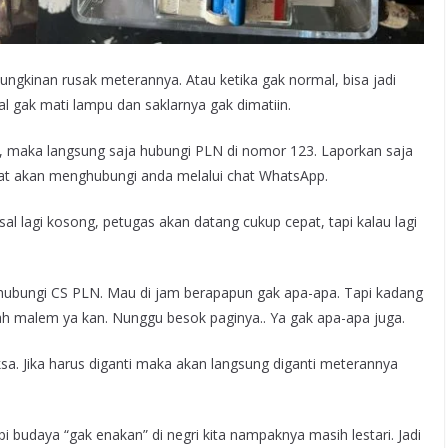
emungkinan rusak meterannya. Atau ketika gak normal, bisa jadi
l gak mati lampu dan saklarnya gak dimatiin.
, maka langsung saja hubungi PLN di nomor 123. Laporkan saja
ekat akan menghubungi anda melalui chat WhatsApp.
al lagi kosong, petugas akan datang cukup cepat, tapi kalau lagi
g hubungi CS PLN. Mau di jam berapapun gak apa-apa. Tapi kadang
ah malem ya kan. Nunggu besok paginya.. Ya gak apa-apa juga.
. Jika harus diganti maka akan langsung diganti meterannya
pi budaya “gak enakan” di negri kita nampaknya masih lestari. Jadi