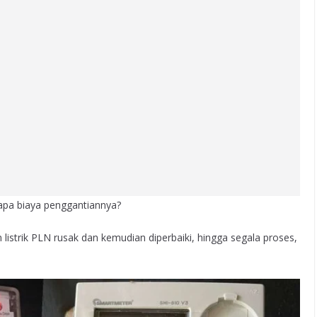
pa biaya penggantiannya?
GADGET
REVIEW
listrik PLN rusak dan kemudian diperbaiki, hingga segala proses,
Review TWS Robot
Airbuds T50E | Bass-nya
Mengejutkan!