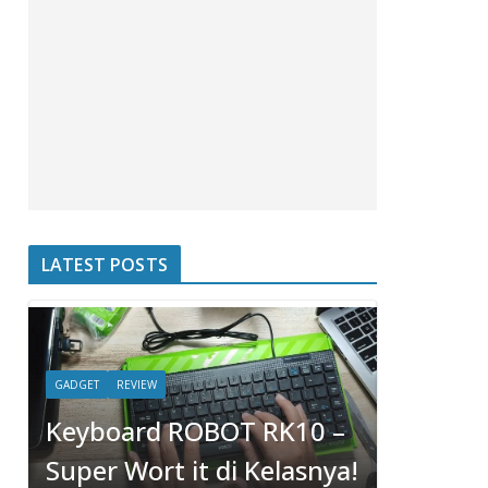
LATEST POSTS
GADGET
REVIEW
HOBBIES
Keyboard ROBOT RK10 –
Serious
Super Wort it di Kelasnya!
bloggin