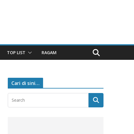
TOP LIST
RAGAM
Cari di sini…