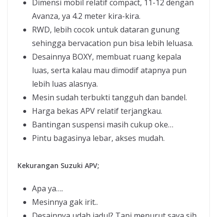
Dimensi mobil relatif compact, 11-12 dengan
Avanza, ya 4.2 meter kira-kira.
RWD, lebih cocok untuk dataran gunung
sehingga bervacation pun bisa lebih leluasa.
Desainnya BOXY, membuat ruang kepala
luas, serta kalau mau dimodif atapnya pun
lebih luas alasnya.
Mesin sudah terbukti tangguh dan bandel.
Harga bekas APV relatif terjangkau.
Bantingan suspensi masih cukup oke…
Pintu bagasinya lebar, akses mudah.
Kekurangan Suzuki APV;
Apa ya….
Mesinnya gak irit..
Desainnya udah jadul? Tapi menurut saya sih