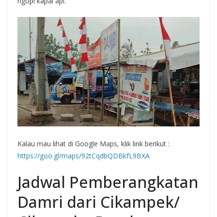
ngopi kapal api.
Kalau mau lihat di Google Maps, klik link berikut :
https://goo.gl/maps/92tCqdbQDBkfL9BXA
Jadwal Pemberangkatan
Damri dari Cikampek/