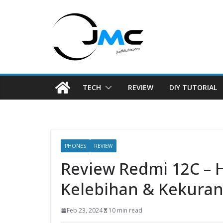
Skip
to
content
TECH
REVIEW
DIY TUTORIAL
PHONES
REVIEW
Review Redmi 12C – H
Kelebihan & Kekura
Feb 23, 2024
10 min read