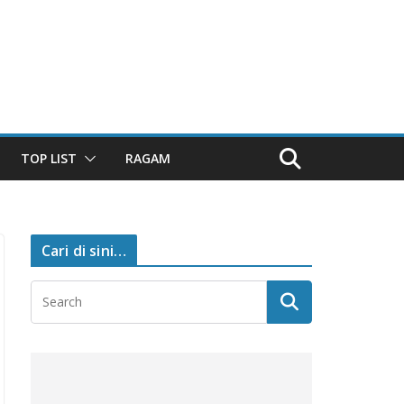
TOP LIST
RAGAM
Cari di sini…