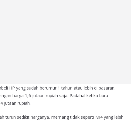
eli HP yang sudah berumur 1 tahun atau lebih di pasaran.
ngan harga 1,6 jutaan rupiah saja. Padahal ketika baru
GADGET
REVIEW
4 jutaan rupiah.
Review TWS Robot
Airbuds T50E | Bass-ny
h turun sedikit harganya, memang tidak seperti Mi4 yang lebih
Mengejutkan!