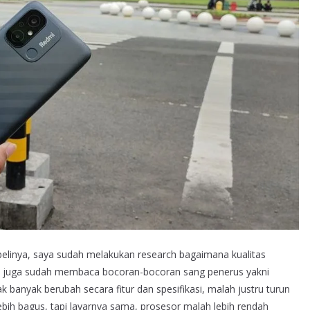
linya, saya sudah melakukan research bagaimana kualitas
ya juga sudah membaca bocoran-bocoran sang penerus yakni
banyak berubah secara fitur dan spesifikasi, malah justru turun
ebih bagus, tapi layarnya sama, prosesor malah lebih rendah